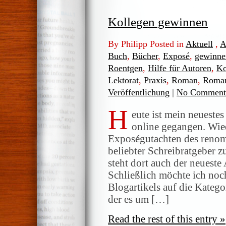
Kollegen gewinnen
By Philipp Posted in
Aktuell
,
A
Buch
,
Bücher
,
Exposé
,
gewinne
Roentgen
,
Hilfe für Autoren
,
Ko
Lektorat
,
Praxis
,
Roman
,
Roman
Veröffentlichung
|
No Comment
H
eute ist mein neueste
online gegangen. Wied
Exposégutachten des renom
beliebter Schreibratgeber 
steht dort auch der neueste
Schließlich möchte ich noc
Blogartikels auf die Katego
der es um […]
Read the rest of this entry »