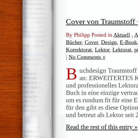
Cover von Traumstoff 
By Philipp Posted in
Aktuell
,
A
Bücher
,
Cover
,
Design
,
E-Book
Korrektorat
,
Lektor
,
Lektorat
,
p
|
No Comments »
B
uchdesign Traumstoff 
an: ERWEITERTES 
und professionelles Lektor
Buch in eine einzige vert
um es rundum fit für eine 
für den gibt es diese Optio
und betreut als Lektor seit
Read the rest of this entry »