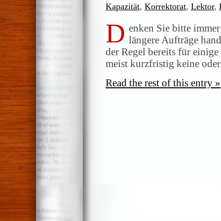
Kapazität
,
Korrektorat
,
Lektor
,
D
enken Sie bitte immer
längere Aufträge hande
der Regel bereits für einig
meist kurzfristig keine ode
Read the rest of this entry »