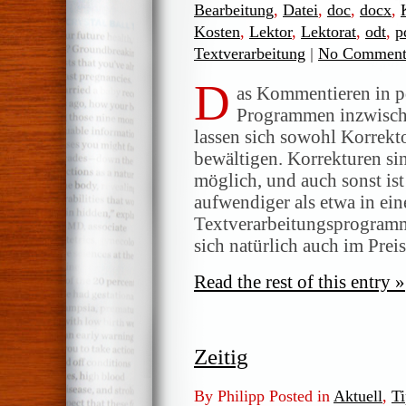
Bearbeitung
,
Datei
,
doc
,
docx
,
Kosten
,
Lektor
,
Lektorat
,
odt
,
p
Textverarbeitung
|
No Comment
D
as Kommentieren in pd
Programmen inzwisch
lassen sich sowohl Korrekto
bewältigen. Korrekturen si
möglich, und auch sonst ist
aufwendiger als etwa in ei
Textverarbeitungsprogramm
sich natürlich auch im Prei
Read the rest of this entry »
Zeitig
By Philipp Posted in
Aktuell
,
T