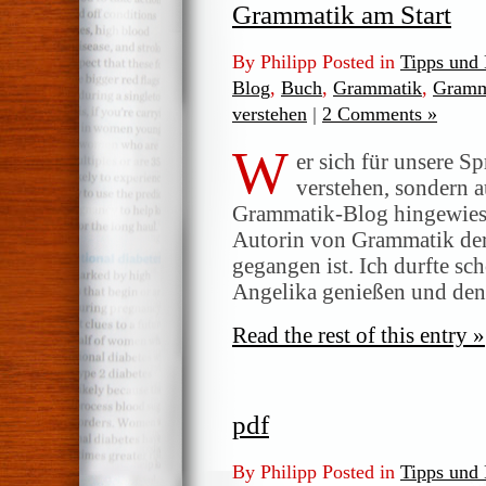
Grammatik am Start
By Philipp Posted in
Tipps und
Blog
,
Buch
,
Grammatik
,
Gramm
verstehen
|
2 Comments »
W
er sich für unsere Sp
verstehen, sondern au
Grammatik-Blog hingewiese
Autorin von Grammatik der 
gegangen ist. Ich durfte sc
Angelika genießen und denk
Read the rest of this entry »
pdf
By Philipp Posted in
Tipps und