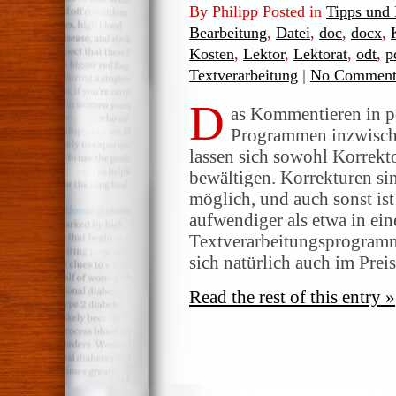
By Philipp Posted in
Tipps und
Bearbeitung
,
Datei
,
doc
,
docx
,
Kosten
,
Lektor
,
Lektorat
,
odt
,
p
Textverarbeitung
|
No Comment
D
as Kommentieren in pd
Programmen inzwisch
lassen sich sowohl Korrekto
bewältigen. Korrekturen si
möglich, und auch sonst ist
aufwendiger als etwa in ei
Textverarbeitungsprogramm
sich natürlich auch im Prei
Read the rest of this entry »