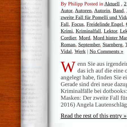
By Philipp Posted in
Aktuell
,
2
Autor
,
Autoren
,
Autorin
,
Band
,
zweite Fall für Pomelli und Vid
Fall
,
Focus
,
Freidelinde Engel
,
Krimi
,
Kriminalfall
,
Lektor
,
Lek
Cordier
,
Mord
,
Mord hinter Ma
Roman
,
September
,
Starnberg
,
Vidal
,
Werk
|
No Comments »
W
enn Sie aus irgende
das ich auf die eine
angelegt habe, finden Sie e
Gerade sind drei neue daz
Kriminalfälle bei dotbooks
Masken: Der zweite Fall fü
2016) Angela Lautenschläg
Read the rest of this entry »