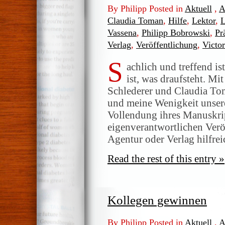
By Philipp Posted in
Aktuell
,
A
Claudia Toman
,
Hilfe
,
Lektor
,
L
Vassena
,
Philipp Bobrowski
,
Pr
Verlag
,
Veröffentlichung
,
Victor
S
achlich und treffend is
ist, was draufsteht. Mi
Schlederer und Claudia To
und meine Wenigkeit unsere
Vollendung ihres Manuskript
eigenverantwortlichen Ver
Agentur oder Verlag hilfre
Read the rest of this entry »
Kollegen gewinnen
By Philipp Posted in
Aktuell
,
A