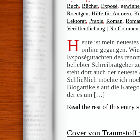
Buch
,
Bücher
,
Exposé
,
gewinne
Roentgen
,
Hilfe für Autoren
,
Ko
Lektorat
,
Praxis
,
Roman
,
Roman
Veröffentlichung
|
No Comment
H
eute ist mein neueste
online gegangen. Wied
Exposégutachten des renom
beliebter Schreibratgeber 
steht dort auch der neueste
Schließlich möchte ich noc
Blogartikels auf die Katego
der es um […]
Read the rest of this entry »
Cover von Traumstoff 