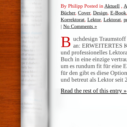
By Philipp Posted in
Aktuell
,
A
Bücher
,
Cover
,
Design
,
E-Book
Korrektorat
,
Lektor
,
Lektorat
,
p
|
No Comments »
B
uchdesign Traumstoff 
an: ERWEITERTES 
und professionelles Lektor
Buch in eine einzige vert
um es rundum fit für eine 
für den gibt es diese Optio
und betreut als Lektor seit
Read the rest of this entry »