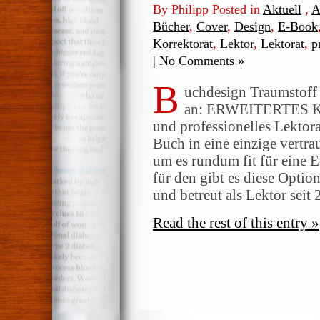
By Philipp Posted in
Aktuell
,
A
Bücher
,
Cover
,
Design
,
E-Book
Korrektorat
,
Lektor
,
Lektorat
,
p
|
No Comments »
B
uchdesign Traumstoff 
an: ERWEITERTES 
und professionelles Lektor
Buch in eine einzige vert
um es rundum fit für eine 
für den gibt es diese Optio
und betreut als Lektor seit
Read the rest of this entry »