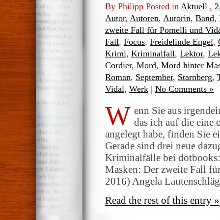
By Philipp Posted in
Aktuell
,
2
Autor
,
Autoren
,
Autorin
,
Band
,
zweite Fall für Pomelli und Vid
Fall
,
Focus
,
Freidelinde Engel
,
Krimi
,
Kriminalfall
,
Lektor
,
Lek
Cordier
,
Mord
,
Mord hinter Ma
Roman
,
September
,
Starnberg
,
Vidal
,
Werk
|
No Comments »
W
enn Sie aus irgende
das ich auf die eine
angelegt habe, finden Sie e
Gerade sind drei neue daz
Kriminalfälle bei dotbooks
Masken: Der zweite Fall fü
2016) Angela Lautenschläg
Read the rest of this entry »