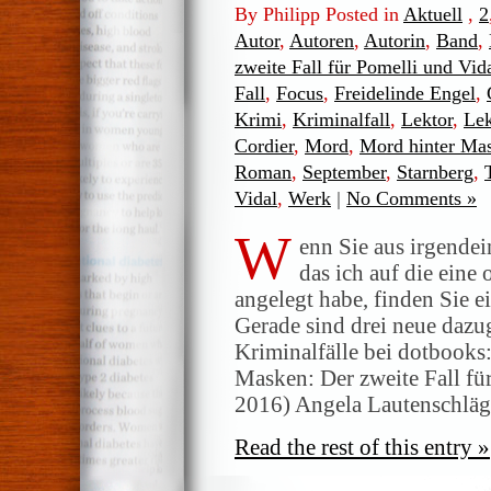
By Philipp Posted in
Aktuell
,
2
Autor
,
Autoren
,
Autorin
,
Band
,
zweite Fall für Pomelli und Vid
Fall
,
Focus
,
Freidelinde Engel
,
Krimi
,
Kriminalfall
,
Lektor
,
Lek
Cordier
,
Mord
,
Mord hinter Ma
Roman
,
September
,
Starnberg
,
Vidal
,
Werk
|
No Comments »
W
enn Sie aus irgende
das ich auf die eine
angelegt habe, finden Sie e
Gerade sind drei neue daz
Kriminalfälle bei dotbooks
Masken: Der zweite Fall fü
2016) Angela Lautenschläg
Read the rest of this entry »