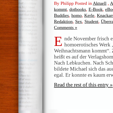
By Philipp Posted in
Aktuell
,
A
kommt
,
dotbooks
,
E-Book
,
eBo
Buddies
,
homo
,
Kerle
,
Knackar
Redaktion
,
Sex
,
Student
,
Überr
Comments »
E
nde November frisch e
homoerotisches Werk 
Weihnachtsmann kommt“. Z
heißt es auf der Verlagsho
Nach Lebkuchen. Nach Scho
bildete Michael sich das au
egal. Er konnte es kaum er
Read the rest of this entry »